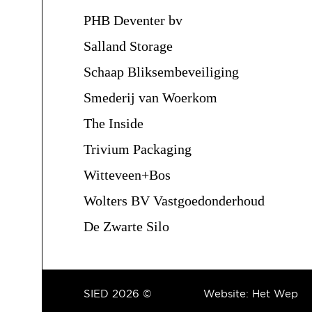
PHB Deventer bv
Salland Storage
Schaap Bliksembeveiliging
Smederij van Woerkom
The Inside
Trivium Packaging
Witteveen+Bos
Wolters BV Vastgoedonderhoud
De Zwarte Silo
SIED 2026 ©
Website:
Het Wep