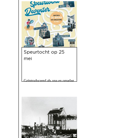
op 10 mei jl. van 100 jaar Haven
was een ongekend succes.
13 mei 2025
Speurtocht op 25
mei
Geïntroduceerd als opa en omadag
maar het is een fijne speurtocht
voor jong en oud.
30 april 2025