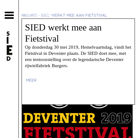
23 mei 2019
NIEUWS
-
SIED WERKT MEE AAN FIETSTIVAL
SIED werkt mee aan
Fietstival
Op donderdag 30 mei 2019, Hemelvaartsdag, vindt het
Fietstival in Deventer plaats. De SIED doet mee, met
een tentoonstelling over de legendarische Deventer
rijwielfabriek Burgers.
MEER