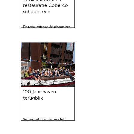
restauratie Coberco
schoorsteen
De restauratie van de schoorsteen
van de voormalige Coberco-
fabriek is afgerond!
21 mei 2025
100 jaar haven
terugblik
Schitterend weer, een prachtig
programma, 120 vrijwilligers actief
en zo'n 2500 bezoekers. Het feest