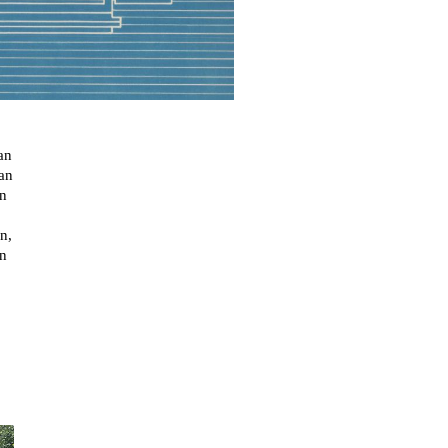
an
an
en
on,
an