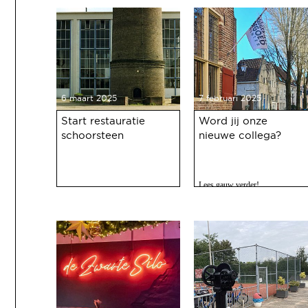
haven 100 jaar bestaat.
6 maart 2025
7 februari 2025
Start restauratie
Word jij onze
schoorsteen
nieuwe collega?
Lees gauw verder!