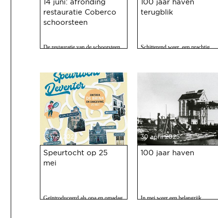
14 juni: afronding
100 jaar haven
restauratie Coberco
terugblik
schoorsteen
De restauratie van de schoorsteen
Schitterend weer, een prachtig
van de voormalige Coberco-
programma, 120 vrijwilligers acti
fabriek is afgerond!
en zo'n 2500 bezoekers. Het feest
op 10 mei jl. van 100 jaar Haven
was een ongekend succes.
13 mei 2025
30 april 2025
Speurtocht op 25
100 jaar haven
mei
Geïntroduceerd als opa en omadag
In mei weer een belangrijk
maar het is een fijne speurtocht
evenment voor Deventer als er
voor jong en oud.
gevierd wordt dat de Deventer