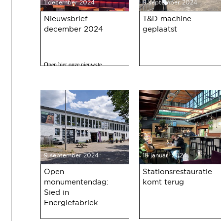
1 december 2024
9 september 2024
Nieuwsbrief
T&D machine
december 2024
geplaatst
Open hier onze nieuwste
nieuwsbrief met o.a. nieuws over
de oudejaarsbijeenkomst 2024 op
12 december a.s.
9 september 2024
18 januari 2024
Open
Stationsrestauratie
monumentendag:
komt terug
Sied in
Energiefabriek