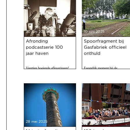
30 juni 2025
10 juni 2025
Afronding
Spoorfragment bij
podcastserie 100
Gasfabriek officieel
jaar haven
onthuld
Veertien boeiende afleveringen!
Feestelijk moment bij de
Gasfabriek
28 mei 2025
21 mei 2025