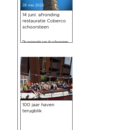
28 mei 2025
14 juni: afronding
restauratie Coberco
schoorsteen
De restauratie van de schoorsteen
van de voormalige Coberco-
fabriek is afgerond!
21 mei 2025
100 jaar haven
terugblik