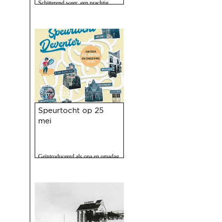
Schitterend weer, een prachtig
programma, 120 vrijwilligers actief
en zo'n 2500 bezoekers. Het feest
op 10 mei jl. van 100 jaar Haven
was een ongekend succes.
13 mei 2025
Speurtocht op 25
mei
Geïntroduceerd als opa en omadag
maar het is een fijne speurtocht
voor jong en oud.