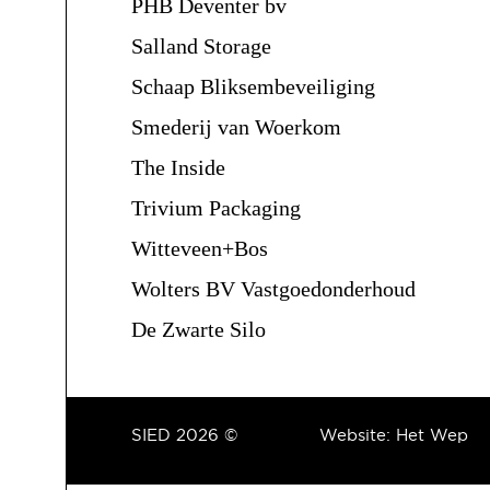
PHB Deventer bv
Salland Storage
Schaap Bliksembeveiliging
Smederij van Woerkom
The Inside
Trivium Packaging
Witteveen+Bos
Wolters BV Vastgoedonderhoud
De Zwarte Silo
SIED 2026 ©
Website:
Het Wep