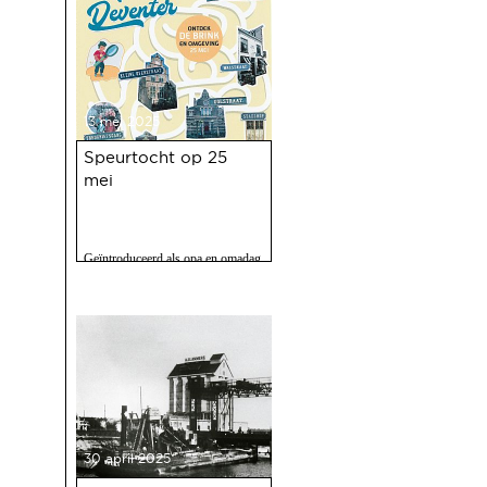
was een ongekend succes.
13 mei 2025
Speurtocht op 25
mei
Geïntroduceerd als opa en omadag
maar het is een fijne speurtocht
voor jong en oud.
30 april 2025