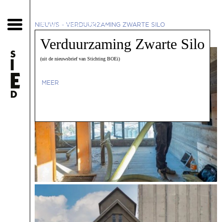
6 december 2023
NIEUWS
-
VERDUURZAMING ZWARTE SILO
Verduurzaming Zwarte Silo
(uit de nieuwsbrief van Stichting BOEi)
MEER