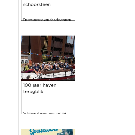
schoorsteen
De restauratie van de schoorsteen
van de voormalige Coberco-
fabriek is afgerond!
21 mei 2025
100 jaar haven
terugblik
Schitterend weer, een prachtig
programma, 120 vrijwilligers actief
en zo'n 2500 bezoekers. Het feest
op 10 mei jl. van 100 jaar Haven