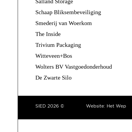
Salland Storage
Schaap Bliksembeveiliging
Smederij van Woerkom
The Inside
Trivium Packaging
Witteveen+Bos
Wolters BV Vastgoedonderhoud
De Zwarte Silo
SIED 2026 ©
Website:
Het Wep