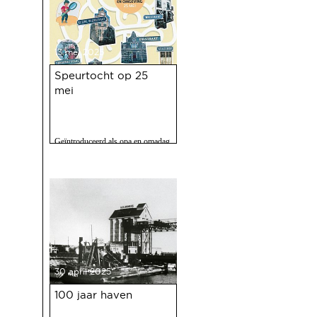
13 mei 2025
Speurtocht op 25
mei
Geïntroduceerd als opa en omadag
maar het is een fijne speurtocht
voor jong en oud.
30 april 2025
100 jaar haven