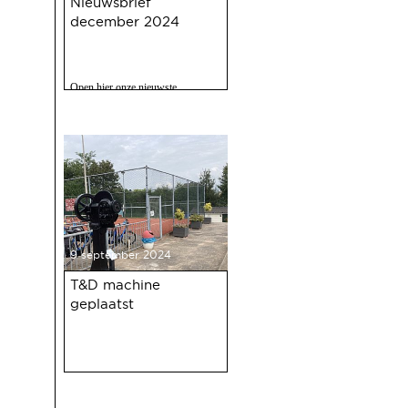
Nieuwsbrief
december 2024
Open hier onze nieuwste
nieuwsbrief met o.a. nieuws over
de oudejaarsbijeenkomst 2024 op
12 december a.s.
9 september 2024
T&D machine
geplaatst