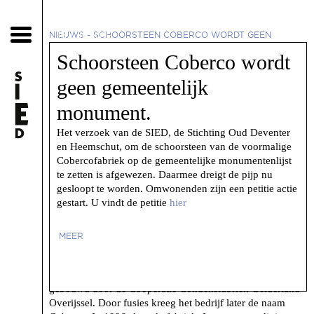
15 juli 2019
NIEUWS
-
SCHOORSTEEN COBERCO WORDT GEEN
GEMEENTELIJK MONUMENT.
Schoorsteen Coberco wordt
geen gemeentelijk
monument.
Het verzoek van de SIED, de Stichting Oud Deventer
en Heemschut, om de schoorsteen van de voormalige
Cobercofabriek op de gemeentelijke monumentenlijst
te zetten is afgewezen. Daarmee dreigt de pijp nu
gesloopt te worden. Omwonenden zijn een petitie actie
gestart. U vindt de petitie
hier
MEER
De fabriek werd in 1954 aan de Harderwijkerstraat
gebouwd door de Coöperatie Condensfabriek Gelderland-
Overijssel. Door fusies kreeg het bedrijf later de naam