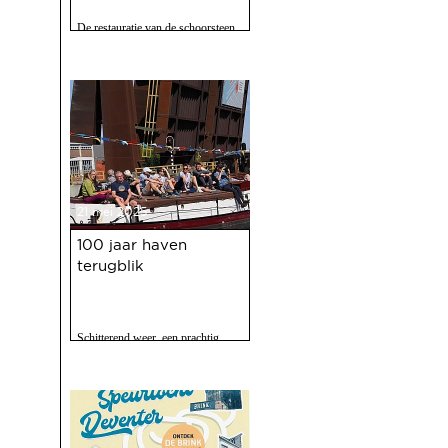
De restauratie van de schoorsteen
van de voormalige Coberco-
fabriek is afgerond!
21 mei 2025
100 jaar haven
terugblik
Schitterend weer, een prachtig
programma, 120 vrijwilligers actief
en zo'n 2500 bezoekers. Het feest
op 10 mei jl. van 100 jaar Haven
was een ongekend succes.