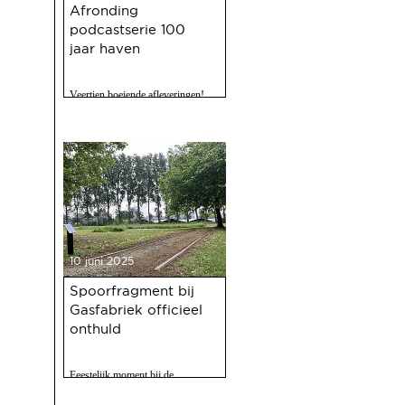
Afronding
podcastserie 100
jaar haven
Veertien boeiende afleveringen!
10 juni 2025
Spoorfragment bij
Gasfabriek officieel
onthuld
Feestelijk moment bij de
Gasfabriek