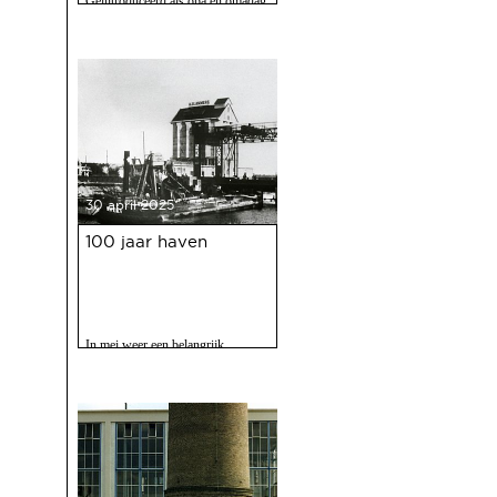
Geïntroduceerd als opa en omadag
maar het is een fijne speurtocht
voor jong en oud.
30 april 2025
100 jaar haven
In mei weer een belangrijk
evenment voor Deventer als er
gevierd wordt dat de Deventer
haven 100 jaar bestaat.