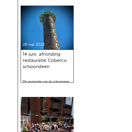
28 mei 2025
14 juni: afronding
restauratie Coberco
schoorsteen
De restauratie van de schoorsteen
van de voormalige Coberco-
fabriek is afgerond!