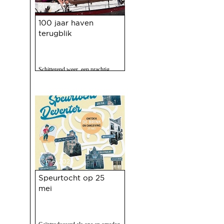
21 mei 2025
100 jaar haven
terugblik
Schitterend weer, een prachtig
programma, 120 vrijwilligers actief
en zo'n 2500 bezoekers. Het feest
op 10 mei jl. van 100 jaar Haven
was een ongekend succes.
13 mei 2025
Speurtocht op 25
mei