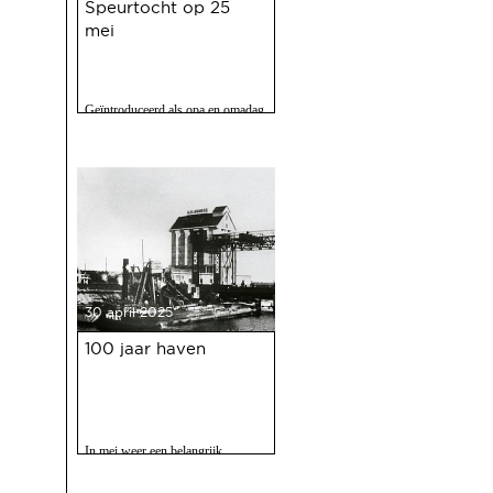
Speurtocht op 25
mei
Geïntroduceerd als opa en omadag
maar het is een fijne speurtocht
voor jong en oud.
30 april 2025
100 jaar haven
In mei weer een belangrijk
evenment voor Deventer als er
gevierd wordt dat de Deventer