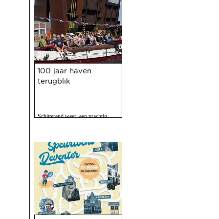
21 mei 2025
100 jaar haven
terugblik
Schitterend weer, een prachtig
programma, 120 vrijwilligers actief
en zo'n 2500 bezoekers. Het feest
op 10 mei jl. van 100 jaar Haven
was een ongekend succes.
13 mei 2025