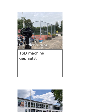
nieuwsbrief met o.a. nieuws over
de oudejaarsbijeenkomst 2024 op
12 december a.s.
9 september 2024
T&D machine
geplaatst