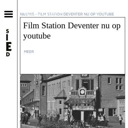
3 december 2023
NIEUWS
-
FILM STATION DEVENTER NU OP YOUTUBE
Film Station Deventer nu op
youtube
MEER