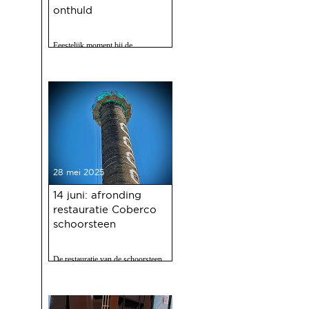
onthuld
Feestelijk moment bij de
Gasfabriek
28 mei 2025
14 juni: afronding
restauratie Coberco
schoorsteen
De restauratie van de schoorsteen
van de voormalige Coberco-
fabriek is afgerond!