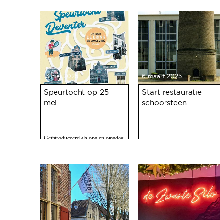
fabriek is afgerond!
en zo'n 2500 bezoekers. Het feest
op 10 mei jl. van 100 jaar Haven
was een ongekend succes.
13 mei 2025
6 maart 2025
Speurtocht op 25
Start restauratie
mei
schoorsteen
Geïntroduceerd als opa en omadag
maar het is een fijne speurtocht
voor jong en oud.