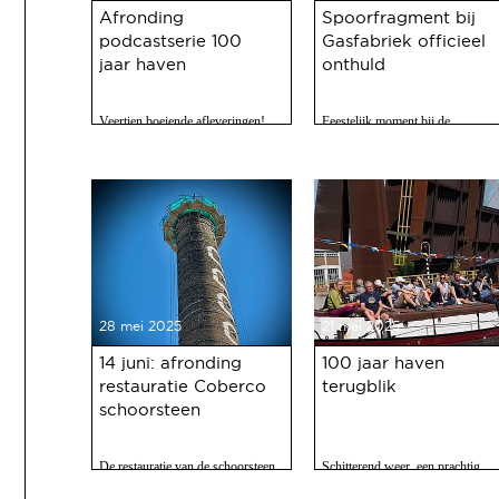
Afronding
Spoorfragment bij
podcastserie 100
Gasfabriek officieel
jaar haven
onthuld
Veertien boeiende afleveringen!
Feestelijk moment bij de
Gasfabriek
28 mei 2025
21 mei 2025
14 juni: afronding
100 jaar haven
restauratie Coberco
terugblik
schoorsteen
De restauratie van de schoorsteen
Schitterend weer, een prachtig
van de voormalige Coberco-
programma, 120 vrijwilligers acti