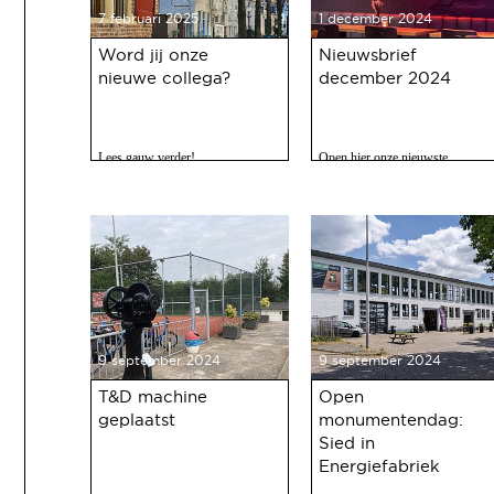
7 februari 2025
1 december 2024
Word jij onze
Nieuwsbrief
nieuwe collega?
december 2024
Lees gauw verder!
Open hier onze nieuwste
nieuwsbrief met o.a. nieuws over
de oudejaarsbijeenkomst 2024 op
12 december a.s.
9 september 2024
9 september 2024
T&D machine
Open
geplaatst
monumentendag:
Sied in
Energiefabriek