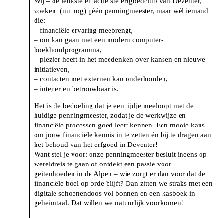
Wij – de leukste en actiefste erfgoedclub van Deventer,
zoeken (nu nog) géén penningmeester, maar wél iemand
die:
– financiële ervaring meebrengt,
– om kan gaan met een modern computer-
boekhoudprogramma,
– plezier heeft in het meedenken over kansen en nieuwe
initiatieven,
– contacten met externen kan onderhouden,
– integer en betrouwbaar is.
Het is de bedoeling dat je een tijdje meeloopt met de
huidige penningmeester, zodat je de werkwijze en
financiële processen goed leert kennen. Een mooie kans
om jouw financiële kennis in te zetten én bij te dragen aan
het behoud van het erfgoed in Deventer!
Want stel je voor: onze penningmeester besluit ineens op
wereldreis te gaan of ontdekt een passie voor
geitenhoeden in de Alpen – wie zorgt er dan voor dat de
financiële boel op orde blijft? Dan zitten we straks met een
digitale schoenendoos vol bonnen en een kasboek in
geheimtaal. Dat willen we natuurlijk voorkomen!