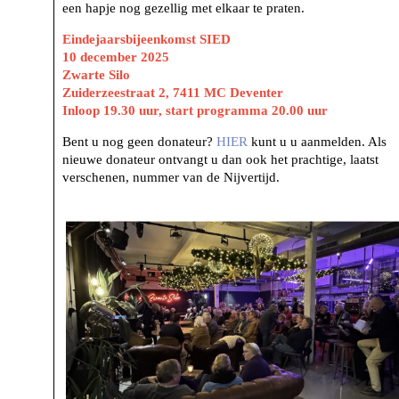
een hapje nog gezellig met elkaar te praten.
Eindejaarsbijeenkomst SIED
10 december 2025
Zwarte Silo
Zuiderzeestraat 2, 7411 MC Deventer
Inloop 19.30 uur, start programma 20.00 uur
Bent u nog geen donateur?
HI
ER
kunt u u aanmelden. Als
nieuwe donateur ontvangt u dan ook het prachtige, laatst
verschenen, nummer van de Nijvertijd.