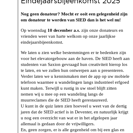
Eindejaarsbijeenkomst 2025
Nog geen donateur? Mocht er ooit een gelegenheid zijn
om donateur te worden van SIED dan is het wel nu!
Op woensdag
10 december a.s.
zijn onze donateurs en
vrienden weer van harte welkom op onze jaarlijkse
eindejaarsbijeenkomst.
We laten u zien welke bestemmingen er te bedenken zijn
voor het elevatorgebouw aan de haven. De SIED heeft aan
studenten van Saxion gevraagd hun creativiteit hierop los
te laten, en we zullen hun ontwerpen aan u presenteren.
Verder laten we u kennismaken met de app op uw mobiele
telefoon waarmee u wandelingen langs industrieel erfgoed
kunt maken. Terwijll u rustig in uw stoel blijft zitten
nemen wij u mee op een wandeling langs de
muurreclames die de SIED heeft gerestaureerd.
U kunt in de quiz laten zien hoeveel u weet van de dertig
jaren dat de SIED actief is in Deventer, en natuurlijk krijgt
u nog een overzicht van wat er in het afgelopen jaar
allemaal is gedaan door de vrijwilligers.
En, geen zorgen, er is alle gegenheid om bij een glas en