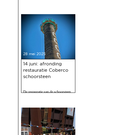
Gasfabriek
28 mei 2025
14 juni: afronding
restauratie Coberco
schoorsteen
De restauratie van de schoorsteen
van de voormalige Coberco-
fabriek is afgerond!