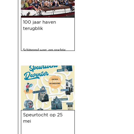
21 mei 2025
100 jaar haven
terugblik
Schitterend weer, een prachtig
programma, 120 vrijwilligers actief
en zo'n 2500 bezoekers. Het feest
op 10 mei jl. van 100 jaar Haven
was een ongekend succes.
13 mei 2025
Speurtocht op 25
mei