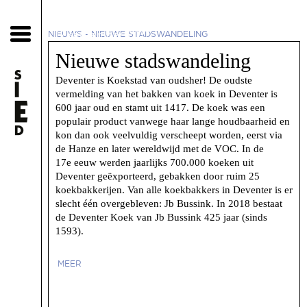
12 september 2017
NIEUWS
-
NIEUWE STADSWANDELING
Nieuwe stadswandeling
Deventer is Koekstad van oudsher! De oudste
vermelding van het bakken van koek in Deventer is
600 jaar oud en stamt uit 1417. De koek was een
populair product vanwege haar lange houdbaarheid en
kon dan ook veelvuldig verscheept worden, eerst via
de Hanze en later wereldwijd met de VOC. In de
17e eeuw werden jaarlijks 700.000 koeken uit
Deventer geëxporteerd, gebakken door ruim 25
koekbakkerijen. Van alle koekbakkers in Deventer is er
slecht één overgebleven: Jb Bussink. In 2018 bestaat
de Deventer Koek van Jb Bussink 425 jaar (sinds
1593).
MEER