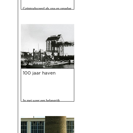
Geïntroduceerd als opa en omadag
maar het is een fijne speurtocht
voor jong en oud.
30 april 2025
100 jaar haven
In mei weer een belangrijk
evenment voor Deventer als er
gevierd wordt dat de Deventer
haven 100 jaar bestaat.