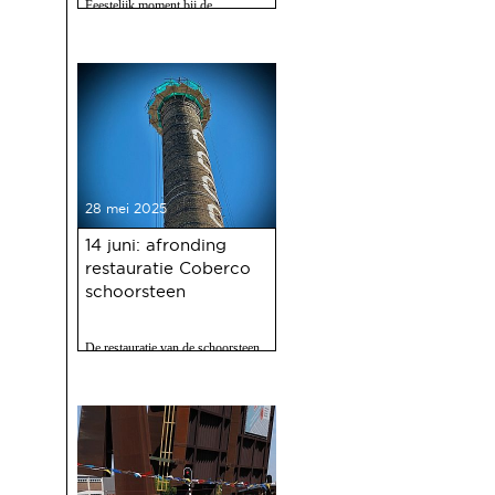
Feestelijk moment bij de
Gasfabriek
28 mei 2025
14 juni: afronding
restauratie Coberco
schoorsteen
De restauratie van de schoorsteen
van de voormalige Coberco-
fabriek is afgerond!