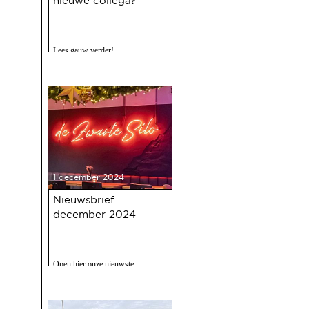
nieuwe collega?
Lees gauw verder!
1 december 2024
Nieuwsbrief
december 2024
Open hier onze nieuwste
nieuwsbrief met o.a. nieuws over
de oudejaarsbijeenkomst 2024 op
12 december a.s.