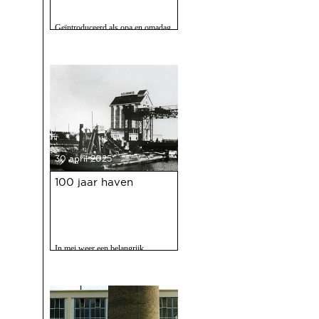
Geïntroduceerd als opa en omadag
maar het is een fijne speurtocht
voor jong en oud.
30 april 2025
100 jaar haven
In mei weer een belangrijk
evenment voor Deventer als er
gevierd wordt dat de Deventer
haven 100 jaar bestaat.