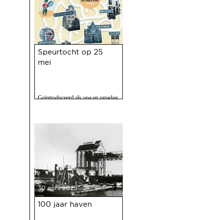
13 mei 2025
Speurtocht op 25
mei
Geïntroduceerd als opa en omadag
maar het is een fijne speurtocht
voor jong en oud.
30 april 2025
100 jaar haven