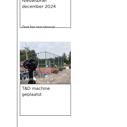
Nieuwsbrief
december 2024
Open hier onze nieuwste
nieuwsbrief met o.a. nieuws over
de oudejaarsbijeenkomst 2024 op
12 december a.s.
9 september 2024
T&D machine
geplaatst