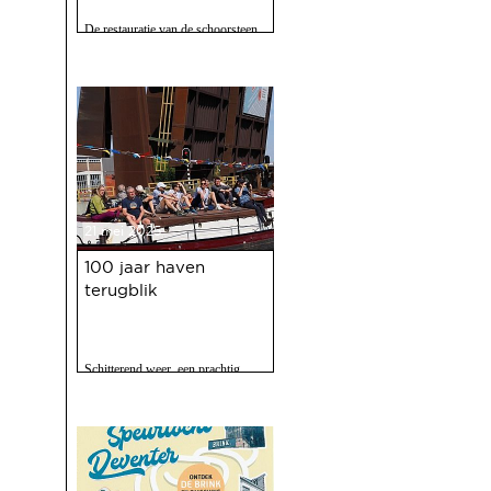
De restauratie van de schoorsteen
van de voormalige Coberco-
fabriek is afgerond!
21 mei 2025
100 jaar haven
terugblik
Schitterend weer, een prachtig
programma, 120 vrijwilligers actief
en zo'n 2500 bezoekers. Het feest
op 10 mei jl. van 100 jaar Haven
was een ongekend succes.