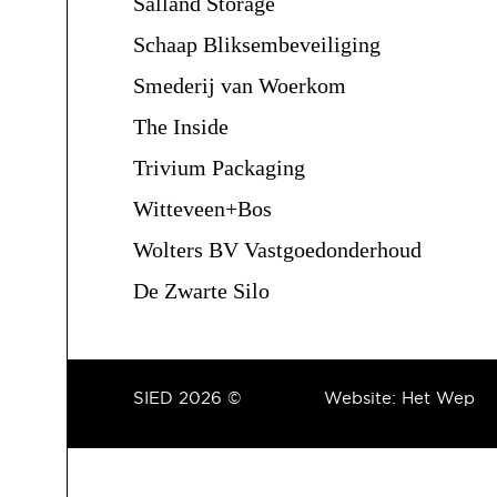
Salland Storage
Schaap Bliksembeveiliging
Smederij van Woerkom
The Inside
Trivium Packaging
Witteveen+Bos
Wolters BV Vastgoedonderhoud
De Zwarte Silo
SIED 2026 ©
Website:
Het Wep