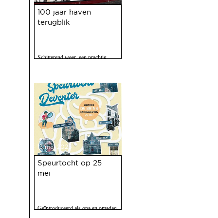
100 jaar haven
terugblik
Schitterend weer, een prachtig
programma, 120 vrijwilligers actief
en zo'n 2500 bezoekers. Het feest
op 10 mei jl. van 100 jaar Haven
was een ongekend succes.
13 mei 2025
Speurtocht op 25
mei
Geïntroduceerd als opa en omadag
maar het is een fijne speurtocht