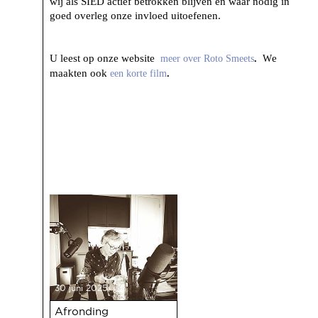
wij als SIED actief betrokken blijven en waar nodig in
goed overleg onze invloed uitoefenen.
U leest op onze website
e
meer over Roto Smeets
.
W
maakten ook
een korte film
.
30 juni 2025
Afronding