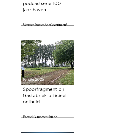
podcastserie 100
jaar haven
Veertien boeiende afleveringen!
10 juni 2025
Spoorfragment bij
Gasfabriek officieel
onthuld
Feestelijk moment bij de
Gasfabriek