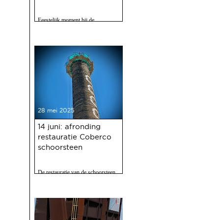
Feestelijk moment bij de
Gasfabriek
28 mei 2025
14 juni: afronding
restauratie Coberco
schoorsteen
De restauratie van de schoorsteen
van de voormalige Coberco-
fabriek is afgerond!