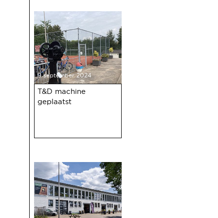
de oudejaarsbijeenkomst 2024 op
12 december a.s.
9 september 2024
T&D machine
geplaatst