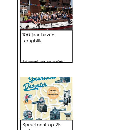
21 mei 2025
100 jaar haven
terugblik
Schitterend weer, een prachtig
programma, 120 vrijwilligers actief
en zo'n 2500 bezoekers. Het feest
op 10 mei jl. van 100 jaar Haven
was een ongekend succes.
13 mei 2025
Speurtocht op 25