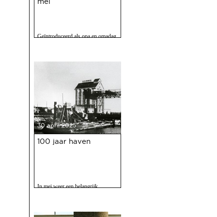
mei
Geïntroduceerd als opa en omadag
maar het is een fijne speurtocht
voor jong en oud.
30 april 2025
100 jaar haven
In mei weer een belangrijk
evenment voor Deventer als er
gevierd wordt dat de Deventer
haven 100 jaar bestaat.