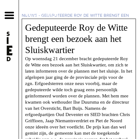
5 januari 2023
NIEUWS
-
GEDEPUTEERDE ROY DE WITTE BRENGT EEN
BEZOEK AAN HET SLUISKWARTIER
Gedeputeerde Roy de Witte
brengt een bezoek aan het
Sluiskwartier
Op woensdag 21 december bracht gedeputeerde Roy
de Witte een bezoek aan het Sluiskwartier, om zich te
laten informeren over de plannen met het sluisje. In het
afgelopen jaar ging de de provinciale prijs voor de
zgn. Erfgoedsterren onze neus voorbij, maar de
gedeputeerde wilde toch graag eens persoonlijk
geïnformeerd worden over de plannen. Met hem mee
kwamen ook wethouder Ilse Duursma en de directeur
van het Oversticht, Bart Buijs. Namens de
erfgoedpartijen Oud Deventer en SIED brachten Chris
Griffioen, Jaap Niemantsverdriet en Piet de Noord
onze ideeën over het voetlicht. De prijs kan dan wel
gemist zijn, de gemeente kan met de toegekende