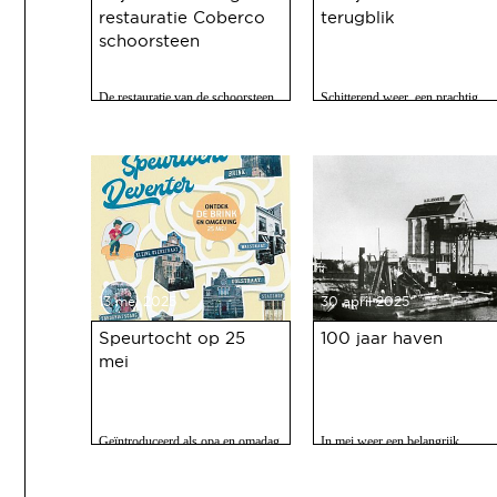
restauratie Coberco
terugblik
schoorsteen
De restauratie van de schoorsteen
Schitterend weer, een prachtig
van de voormalige Coberco-
programma, 120 vrijwilligers acti
fabriek is afgerond!
en zo'n 2500 bezoekers. Het feest
op 10 mei jl. van 100 jaar Haven
was een ongekend succes.
13 mei 2025
30 april 2025
Speurtocht op 25
100 jaar haven
mei
Geïntroduceerd als opa en omadag
In mei weer een belangrijk
maar het is een fijne speurtocht
evenment voor Deventer als er
voor jong en oud.
gevierd wordt dat de Deventer