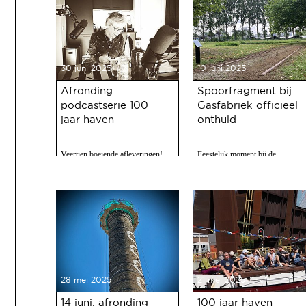
30 juni 2025
10 juni 2025
Afronding
Spoorfragment bij
podcastserie 100
Gasfabriek officieel
jaar haven
onthuld
Veertien boeiende afleveringen!
Feestelijk moment bij de
Gasfabriek
28 mei 2025
21 mei 2025
14 juni: afronding
100 jaar haven