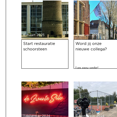
haven 100 jaar bestaat.
6 maart 2025
7 februari 2025
Start restauratie
Word jij onze
schoorsteen
nieuwe collega?
Lees gauw verder!
1 december 2024
9 september 2024