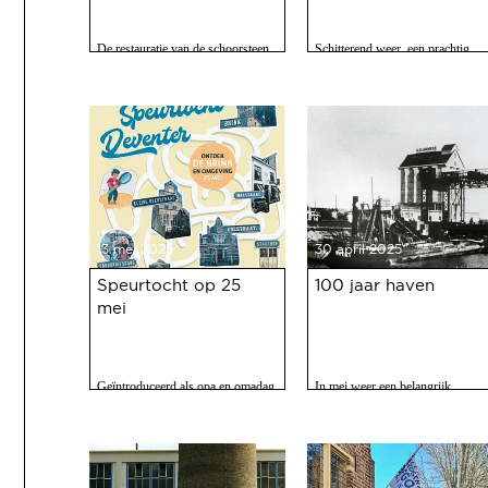
De restauratie van de schoorsteen
Schitterend weer, een prachtig
van de voormalige Coberco-
programma, 120 vrijwilligers acti
fabriek is afgerond!
en zo'n 2500 bezoekers. Het feest
op 10 mei jl. van 100 jaar Haven
was een ongekend succes.
13 mei 2025
30 april 2025
Speurtocht op 25
100 jaar haven
mei
Geïntroduceerd als opa en omadag
In mei weer een belangrijk
maar het is een fijne speurtocht
evenment voor Deventer als er
voor jong en oud.
gevierd wordt dat de Deventer
haven 100 jaar bestaat.