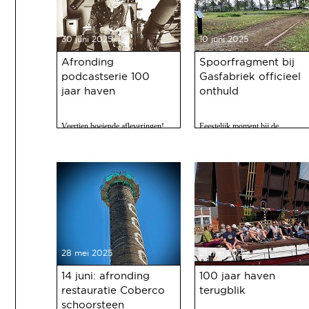
30 juni 2025
10 juni 2025
Afronding
Spoorfragment bij
podcastserie 100
Gasfabriek officieel
jaar haven
onthuld
Veertien boeiende afleveringen!
Feestelijk moment bij de
Gasfabriek
28 mei 2025
21 mei 2025
14 juni: afronding
100 jaar haven
restauratie Coberco
terugblik
schoorsteen