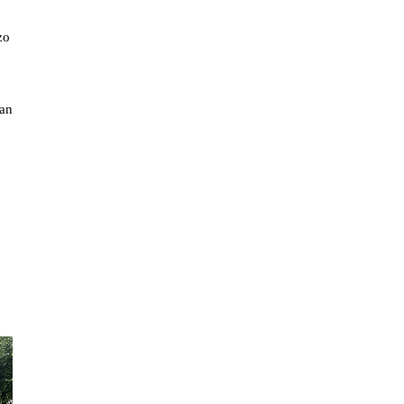
zo
an