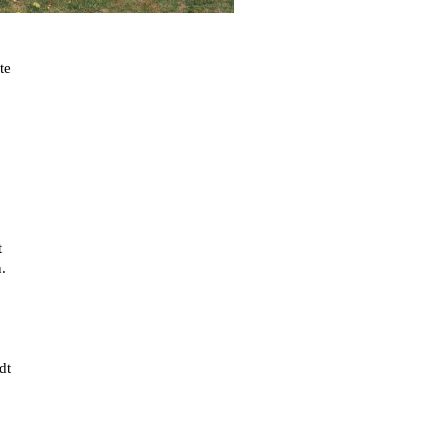
te
t
.
dt