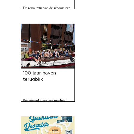
De restauratie van de schoorsteen
van de voormalige Coberco-
fabriek is afgerond!
21 mei 2025
100 jaar haven
terugblik
Schitterend weer, een prachtig
programma, 120 vrijwilligers actief
en zo'n 2500 bezoekers. Het feest
op 10 mei jl. van 100 jaar Haven
was een ongekend succes.