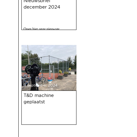
Nieuwsbrief
december 2024
Open hier onze nieuwste
nieuwsbrief met o.a. nieuws over
de oudejaarsbijeenkomst 2024 op
12 december a.s.
9 september 2024
T&D machine
geplaatst