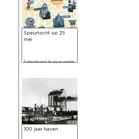
13 mei 2025
Speurtocht op 25
mei
Geïntroduceerd als opa en omadag
maar het is een fijne speurtocht
voor jong en oud.
30 april 2025
100 jaar haven