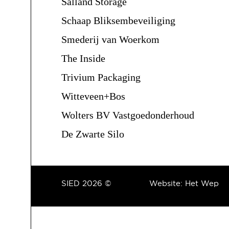
Salland Storage
Schaap Bliksembeveiliging
Smederij van Woerkom
The Inside
Trivium Packaging
Witteveen+Bos
Wolters BV Vastgoedonderhoud
De Zwarte Silo
SIED 2026 ©
Website:
Het Wep