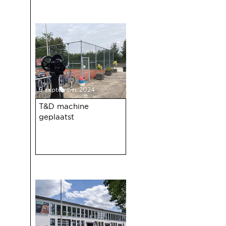
nieuwsbrief met o.a. nieuws over
de oudejaarsbijeenkomst 2024 op
12 december a.s.
9 september 2024
T&D machine
geplaatst