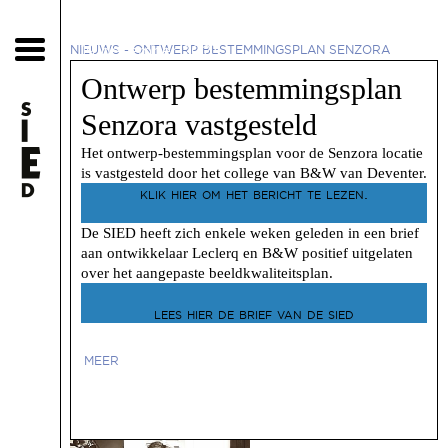
19 december 2023
NIEUWS
-
ONTWERP BESTEMMINGSPLAN SENZORA
VASTGESTELD
Ontwerp bestemmingsplan
Senzora vastgesteld
Het ontwerp-bestemmingsplan voor de Senzora locatie
is vastgesteld door het college van B&W van Deventer.
klik hier om het bericht te lezen.
De SIED heeft zich enkele weken geleden in een brief
aan ontwikkelaar Leclerq en B&W positief uitgelaten
over het aangepaste beeldkwaliteitsplan.
lees hier de brief van de sied
MEER