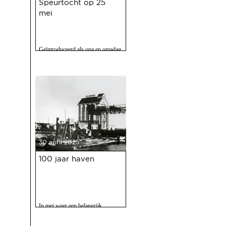
Speurtocht op 25
mei
Geïntroduceerd als opa en omadag
maar het is een fijne speurtocht
voor jong en oud.
30 april 2025
100 jaar haven
In mei weer een belangrijk
evenment voor Deventer als er
gevierd wordt dat de Deventer