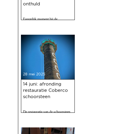
onthuld
Feestelijk moment bij de
Gasfabriek
28 mei 2025
14 juni: afronding
restauratie Coberco
schoorsteen
De restauratie van de schoorsteen
van de voormalige Coberco-
fabriek is afgerond!