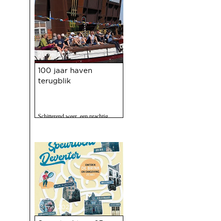
21 mei 2025
100 jaar haven
terugblik
Schitterend weer, een prachtig
programma, 120 vrijwilligers actief
en zo'n 2500 bezoekers. Het feest
op 10 mei jl. van 100 jaar Haven
was een ongekend succes.
13 mei 2025