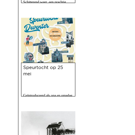
Schitterend weer, een prachtig
programma, 120 vrijwilligers actief
en zo'n 2500 bezoekers. Het feest
op 10 mei jl. van 100 jaar Haven
was een ongekend succes.
13 mei 2025
Speurtocht op 25
mei
Geïntroduceerd als opa en omadag
maar het is een fijne speurtocht
voor jong en oud.