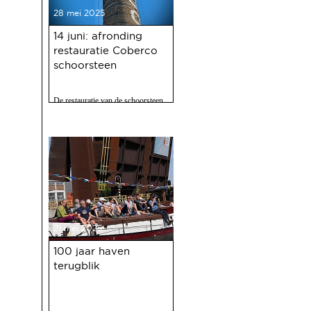
28 mei 2025
14 juni: afronding
restauratie Coberco
schoorsteen
De restauratie van de schoorsteen
van de voormalige Coberco-
fabriek is afgerond!
21 mei 2025
100 jaar haven
terugblik