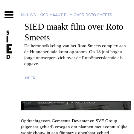
5 juli 2021
NIEUWS
-
SIED MAAKT FILM OVER ROTO SMEETS
SIED maakt film over Roto
Smeets
De herontwikkeling van het Roto Smeets complex aan
de Hunneperkade komt op stoom. Op 18 juni bogen
jonge ontwerpers zich over de RotoSmeetslocatie als
opgave.
MEER
Opdrachtgevers Gemeente Deventer en SVE Group
(eigenaar gebied) vroegen om plannen met avontuurlijke
woningbouw in een fijnmazig openbaar gebied.