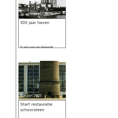
30 april 2025
100 jaar haven
In mei weer een belangrijk
evenment voor Deventer als er
gevierd wordt dat de Deventer
haven 100 jaar bestaat.
6 maart 2025
Start restauratie
schoorsteen