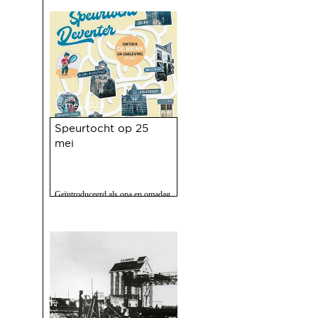
en zo'n 2500 bezoekers. Het feest
op 10 mei jl. van 100 jaar Haven
was een ongekend succes.
13 mei 2025
Speurtocht op 25
mei
Geïntroduceerd als opa en omadag
maar het is een fijne speurtocht
voor jong en oud.