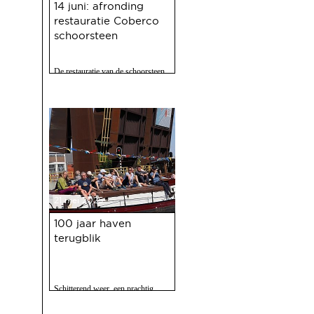
14 juni: afronding
restauratie Coberco
schoorsteen
De restauratie van de schoorsteen
van de voormalige Coberco-
fabriek is afgerond!
21 mei 2025
100 jaar haven
terugblik
Schitterend weer, een prachtig
programma, 120 vrijwilligers actief