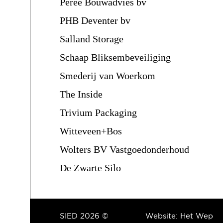
Perée Bouwadvies bv
PHB Deventer bv
Salland Storage
Schaap Bliksembeveiliging
Smederij van Woerkom
The Inside
Trivium Packaging
Witteveen+Bos
Wolters BV Vastgoedonderhoud
De Zwarte Silo
SIED 2026 ©
Website:
Het Wep