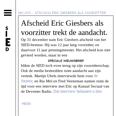
13 januari 2022
NIEUWS
-
AFSCHEID ERIC GIESBERS ALS VOORZITTER
TREKT DE AANDACHT.
Afscheid Eric Giesbers als
voorzitter trekt de aandacht.
Op 31 december nam Eric Giesbers afscheid van het
SIED-bestuur. Hij was 12 jaar lang voorzitter, en
daarvoor 11 jaar penningmeester. Het afscheid kon niet
gevierd worden, maar in een
speciale nieuwsbrief
blikte de SIED toch even terug op zijn voorzitterschap.
Ook de media besteedden ruim aandacht aan zijn
de
vertrek. Martijn Ubels interviewde hem voor
Stentor,
en Ria Mol en Fred Veeneman namen ruim de
tijd voor een interview met Eric op Kanaal Sociaal van
Dat interview beluistert u hier.
de Deventer Radio.
MEER