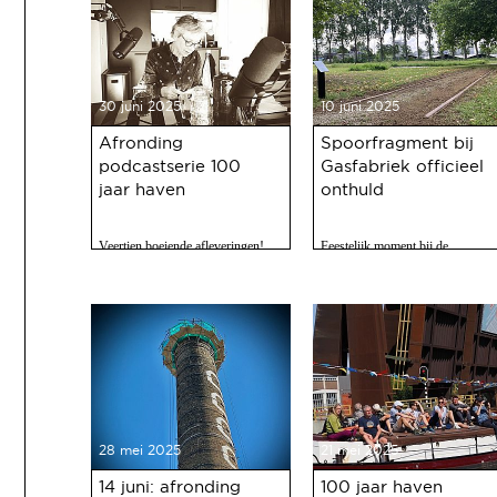
30 juni 2025
10 juni 2025
Afronding
Spoorfragment bij
podcastserie 100
Gasfabriek officieel
jaar haven
onthuld
Veertien boeiende afleveringen!
Feestelijk moment bij de
Gasfabriek
28 mei 2025
21 mei 2025
14 juni: afronding
100 jaar haven