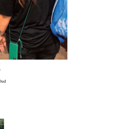
e
 Oud