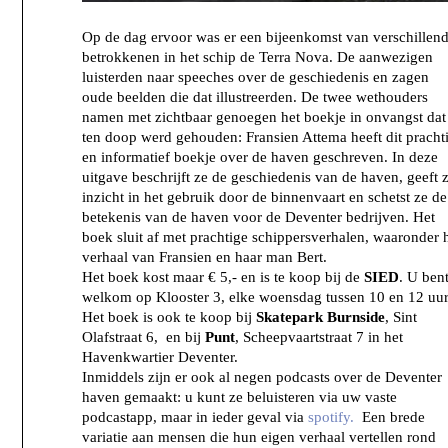
Op de dag ervoor was er een bijeenkomst van verschillen
betrokkenen in het schip de Terra Nova. De aanwezigen
luisterden naar speeches over de geschiedenis en zagen
oude beelden die dat illustreerden. De twee wethouders
namen met zichtbaar genoegen het boekje in onvangst dat
ten doop werd gehouden: Fransien Attema heeft dit pracht
en informatief boekje over de haven geschreven. In deze
uitgave beschrijft ze de geschiedenis van de haven, geeft 
inzicht in het gebruik door de binnenvaart en schetst ze de
betekenis van de haven voor de Deventer bedrijven. Het
boek sluit af met prachtige schippersverhalen, waaronder 
verhaal van Fransien en haar man Bert.
Het boek kost maar € 5,- en is te koop bij de
SIED
. U ben
welkom op Klooster 3, elke woensdag tussen 10 en 12 uur
Het boek is ook te koop bij
Skatepark Burnside
, Sint
Olafstraat 6, en bij
Punt
, Scheepvaartstraat 7 in het
Havenkwartier Deventer.
Inmiddels zijn er ook al negen podcasts over de Deventer
haven gemaakt: u kunt ze beluisteren via uw vaste
podcastapp, maar in ieder geval via
spotify.
Een brede
variatie aan mensen die hun eigen verhaal vertellen rond