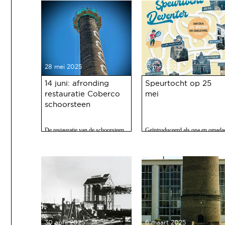
28 mei 2025
13 mei 2025
14 juni: afronding
Speurtocht op 25
restauratie Coberco
mei
schoorsteen
De restauratie van de schoorsteen
Geïntroduceerd als opa en omada
van de voormalige Coberco-
maar het is een fijne speurtocht
fabriek is afgerond!
voor jong en oud.
30 april 2025
6 maart 2025