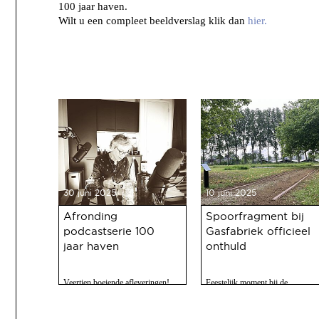
100 jaar haven.
Wilt u een compleet beeldverslag klik dan
hier.
30 juni 2025
10 juni 2025
Afronding
Spoorfragment bij
podcastserie 100
Gasfabriek officieel
jaar haven
onthuld
Veertien boeiende afleveringen!
Feestelijk moment bij de
Gasfabriek