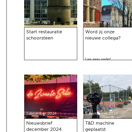
6 maart 2025
7 februari 2025
Start restauratie
Word jij onze
schoorsteen
nieuwe collega?
Lees gauw verder!
1 december 2024
9 september 2024
Nieuwsbrief
T&D machine
december 2024
geplaatst