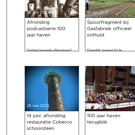
30 juni 2025
10 juni 2025
Afronding
Spoorfragment bij
podcastserie 100
Gasfabriek officieel
jaar haven
onthuld
Veertien boeiende afleveringen!
Feestelijk moment bij de
Gasfabriek
28 mei 2025
21 mei 2025
14 juni: afronding
100 jaar haven
restauratie Coberco
terugblik
schoorsteen