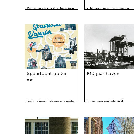
De restauratie van de schoorsteen
Schitterend weer, een prachtig
van de voormalige Coberco-
programma, 120 vrijwilligers acti
fabriek is afgerond!
en zo'n 2500 bezoekers. Het feest
op 10 mei jl. van 100 jaar Haven
was een ongekend succes.
13 mei 2025
30 april 2025
Speurtocht op 25
100 jaar haven
mei
Geïntroduceerd als opa en omadag
In mei weer een belangrijk
maar het is een fijne speurtocht
evenment voor Deventer als er
voor jong en oud.
gevierd wordt dat de Deventer
haven 100 jaar bestaat.