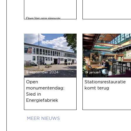
Open hier onze nieuwste
nieuwsbrief met o.a. nieuws over
de oudejaarsbijeenkomst 2024 op
12 december a.s.
9 september 2024
18 januari 2024
Open
Stationsrestauratie
monumentendag:
komt terug
Sied in
Energiefabriek
NIEUWS