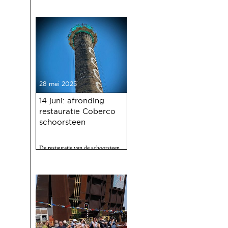
28 mei 2025
14 juni: afronding
restauratie Coberco
schoorsteen
De restauratie van de schoorsteen
van de voormalige Coberco-
fabriek is afgerond!