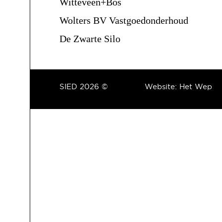
Witteveen+Bos
Wolters BV Vastgoedonderhoud
De Zwarte Silo
SIED 2026 ©
Website:
Het Wep