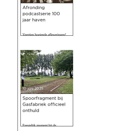
Afronding
podcastserie 100
jaar haven
Veertien boeiende afleveringen!
10 juni 2025
Spoorfragment bij
Gasfabriek officieel
onthuld
Feestelijk moment bij de
Gasfabriek