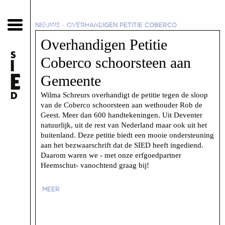
14 augustus 2019
NIEUWS
-
OVERHANDIGEN PETITIE COBERCO
SCHOORSTEEN AAN GEMEENTE
Overhandigen Petitie
Coberco schoorsteen aan
Gemeente
Wilma Schreurs overhandigt de petitie tegen de sloop
van de Coberco schoorsteen aan wethouder Rob de
Geest. Meer dan 600 handtekeningen. Uit Deventer
natuurlijk, uit de rest van Nederland maar ook uit het
buitenland. Deze petitie biedt een mooie ondersteuning
aan het bezwaarschrift dat de SIED heeft ingediend.
Daarom waren we - met onze erfgoedpartner
Heemschut- vanochtend graag bij!
MEER