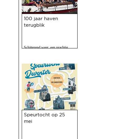
21 mei 2025
100 jaar haven
terugblik
Schitterend weer, een prachtig
programma, 120 vrijwilligers actief
en zo'n 2500 bezoekers. Het feest
op 10 mei jl. van 100 jaar Haven
was een ongekend succes.
13 mei 2025
Speurtocht op 25
mei