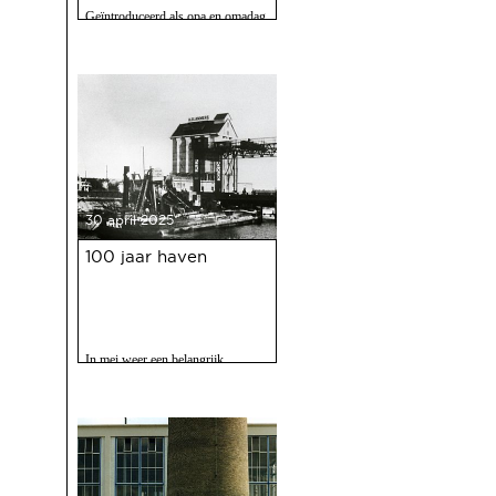
Geïntroduceerd als opa en omadag
maar het is een fijne speurtocht
voor jong en oud.
30 april 2025
100 jaar haven
In mei weer een belangrijk
evenment voor Deventer als er
gevierd wordt dat de Deventer
haven 100 jaar bestaat.