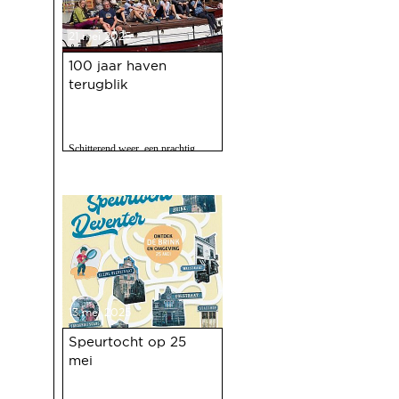
21 mei 2025
100 jaar haven
terugblik
Schitterend weer, een prachtig
programma, 120 vrijwilligers actief
en zo'n 2500 bezoekers. Het feest
op 10 mei jl. van 100 jaar Haven
was een ongekend succes.
13 mei 2025
Speurtocht op 25
mei