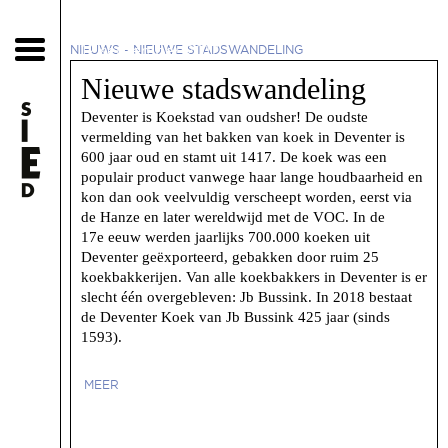
12 september 2017
NIEUWS
-
NIEUWE STADSWANDELING
Nieuwe stadswandeling
Deventer is Koekstad van oudsher! De oudste
vermelding van het bakken van koek in Deventer is
600 jaar oud en stamt uit 1417. De koek was een
populair product vanwege haar lange houdbaarheid en
kon dan ook veelvuldig verscheept worden, eerst via
de Hanze en later wereldwijd met de VOC. In de
17e eeuw werden jaarlijks 700.000 koeken uit
Deventer geëxporteerd, gebakken door ruim 25
koekbakkerijen. Van alle koekbakkers in Deventer is er
slecht één overgebleven: Jb Bussink. In 2018 bestaat
de Deventer Koek van Jb Bussink 425 jaar (sinds
1593).
MEER