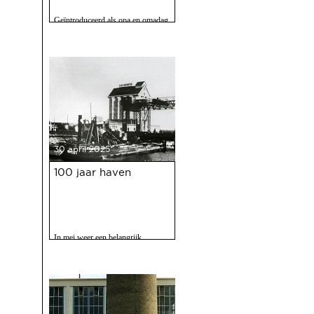
Geïntroduceerd als opa en omadag
maar het is een fijne speurtocht
voor jong en oud.
30 april 2025
100 jaar haven
In mei weer een belangrijk
evenment voor Deventer als er
gevierd wordt dat de Deventer
haven 100 jaar bestaat.