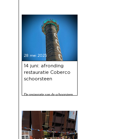
Gasfabriek
28 mei 2025
14 juni: afronding
restauratie Coberco
schoorsteen
De restauratie van de schoorsteen
van de voormalige Coberco-
fabriek is afgerond!