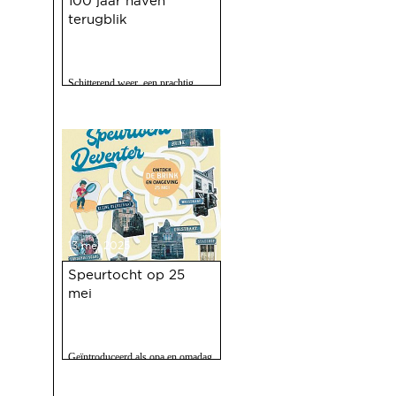
100 jaar haven
terugblik
Schitterend weer, een prachtig
programma, 120 vrijwilligers actief
en zo'n 2500 bezoekers. Het feest
op 10 mei jl. van 100 jaar Haven
was een ongekend succes.
13 mei 2025
Speurtocht op 25
mei
Geïntroduceerd als opa en omadag
maar het is een fijne speurtocht
voor jong en oud.