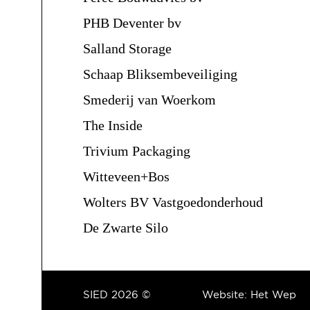
PHB Deventer bv
Salland Storage
Schaap Bliksembeveiliging
Smederij van Woerkom
The Inside
Trivium Packaging
Witteveen+Bos
Wolters BV Vastgoedonderhoud
De Zwarte Silo
SIED 2026 ©
Website:
Het Wep