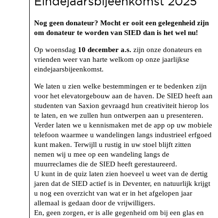
Eindejaarsbijeenkomst 2025
Nog geen donateur? Mocht er ooit een gelegenheid zijn
om donateur te worden van SIED dan is het wel nu!
Op woensdag
10 december a.s.
zijn onze donateurs en
vrienden weer van harte welkom op onze jaarlijkse
eindejaarsbijeenkomst.
We laten u zien welke bestemmingen er te bedenken zijn
voor het elevatorgebouw aan de haven. De SIED heeft aan
studenten van Saxion gevraagd hun creativiteit hierop los
te laten, en we zullen hun ontwerpen aan u presenteren.
Verder laten we u kennismaken met de app op uw mobiele
telefoon waarmee u wandelingen langs industrieel erfgoed
kunt maken. Terwijll u rustig in uw stoel blijft zitten
nemen wij u mee op een wandeling langs de
muurreclames die de SIED heeft gerestaureerd.
U kunt in de quiz laten zien hoeveel u weet van de dertig
jaren dat de SIED actief is in Deventer, en natuurlijk krijgt
u nog een overzicht van wat er in het afgelopen jaar
allemaal is gedaan door de vrijwilligers.
En, geen zorgen, er is alle gegenheid om bij een glas en