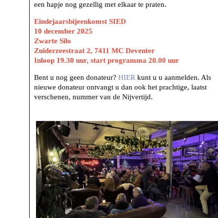
een hapje nog gezellig met elkaar te praten.
Eindejaarsbijeenkomst SIED
10 december 2025
Zwarte Silo
Zuiderzeestraat 2, 7411 MC Deventer
Inloop 19.30 uur, start programma 20.00 uur
Bent u nog geen donateur?
HI
ER
kunt u u aanmelden. Als
nieuwe donateur ontvangt u dan ook het prachtige, laatst
verschenen, nummer van de Nijvertijd.