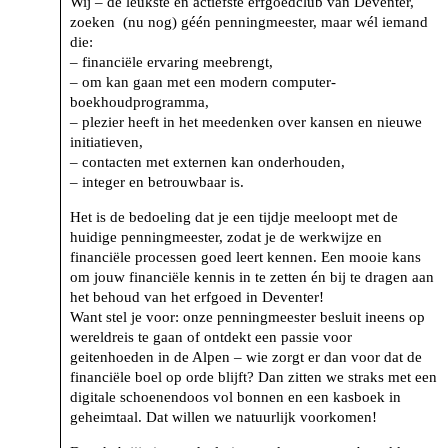
Wij – de leukste en actiefste erfgoedclub van Deventer,
zoeken (nu nog) géén penningmeester, maar wél iemand
die:
– financiële ervaring meebrengt,
– om kan gaan met een modern computer-
boekhoudprogramma,
– plezier heeft in het meedenken over kansen en nieuwe
initiatieven,
– contacten met externen kan onderhouden,
– integer en betrouwbaar is.
Het is de bedoeling dat je een tijdje meeloopt met de
huidige penningmeester, zodat je de werkwijze en
financiële processen goed leert kennen. Een mooie kans
om jouw financiële kennis in te zetten én bij te dragen aan
het behoud van het erfgoed in Deventer!
Want stel je voor: onze penningmeester besluit ineens op
wereldreis te gaan of ontdekt een passie voor
geitenhoeden in de Alpen – wie zorgt er dan voor dat de
financiële boel op orde blijft? Dan zitten we straks met een
digitale schoenendoos vol bonnen en een kasboek in
geheimtaal. Dat willen we natuurlijk voorkomen!