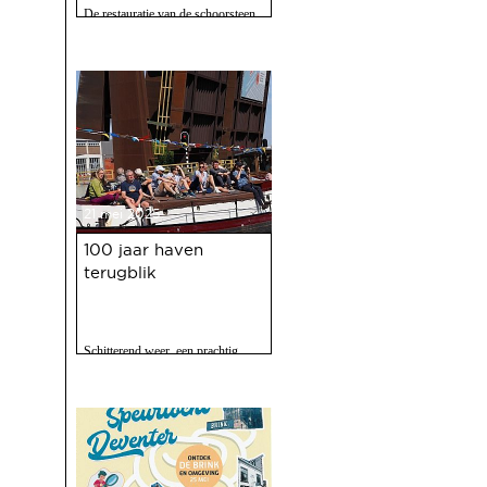
De restauratie van de schoorsteen
van de voormalige Coberco-
fabriek is afgerond!
21 mei 2025
100 jaar haven
terugblik
Schitterend weer, een prachtig
programma, 120 vrijwilligers actief
en zo'n 2500 bezoekers. Het feest
op 10 mei jl. van 100 jaar Haven
was een ongekend succes.