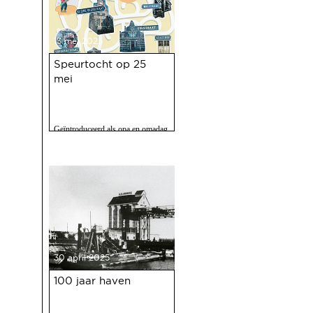
13 mei 2025
Speurtocht op 25
mei
Geïntroduceerd als opa en omadag
maar het is een fijne speurtocht
voor jong en oud.
30 april 2025
100 jaar haven