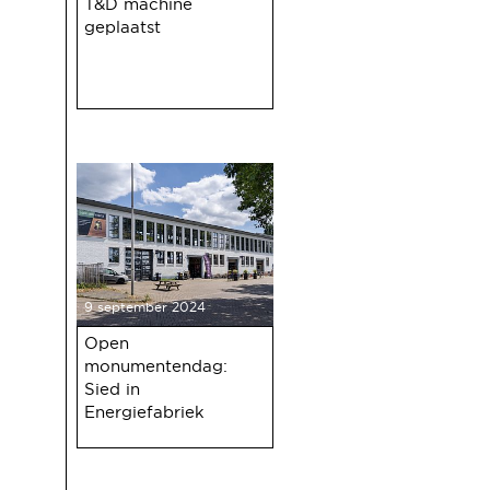
T&D machine
geplaatst
9 september 2024
Open
monumentendag:
Sied in
Energiefabriek