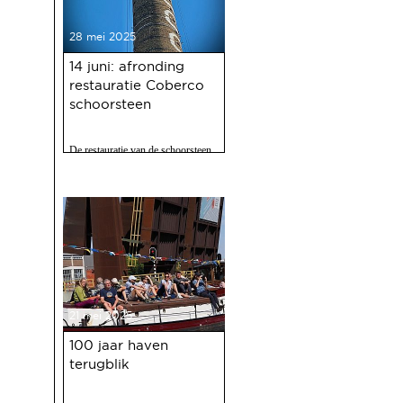
28 mei 2025
14 juni: afronding
restauratie Coberco
schoorsteen
De restauratie van de schoorsteen
van de voormalige Coberco-
fabriek is afgerond!
21 mei 2025
100 jaar haven
terugblik