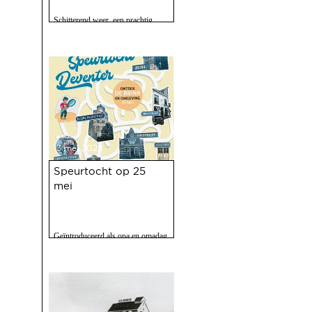
Schitterend weer, een prachtig
programma, 120 vrijwilligers actief
en zo'n 2500 bezoekers. Het feest
op 10 mei jl. van 100 jaar Haven
was een ongekend succes.
13 mei 2025
Speurtocht op 25
mei
Geïntroduceerd als opa en omadag
maar het is een fijne speurtocht
voor jong en oud.