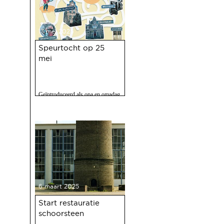
13 mei 2025
Speurtocht op 25
mei
Geïntroduceerd als opa en omadag
maar het is een fijne speurtocht
voor jong en oud.
6 maart 2025
Start restauratie
schoorsteen