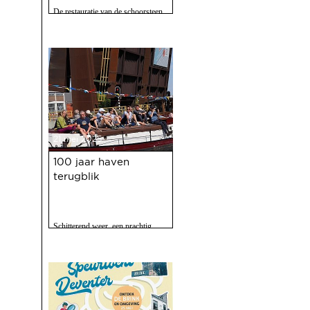
De restauratie van de schoorsteen
van de voormalige Coberco-
fabriek is afgerond!
21 mei 2025
100 jaar haven
terugblik
Schitterend weer, een prachtig
programma, 120 vrijwilligers actief
en zo'n 2500 bezoekers. Het feest
op 10 mei jl. van 100 jaar Haven
was een ongekend succes.