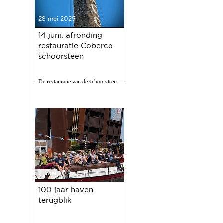
28 mei 2025
14 juni: afronding
restauratie Coberco
schoorsteen
De restauratie van de schoorsteen
van de voormalige Coberco-
fabriek is afgerond!
21 mei 2025
100 jaar haven
terugblik