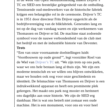
TC en SIED een feestelijke gelegenheid van de onthulling.
Tennissende oud-medewerkers van de historische fabriek
krijgen een belangrijke rol in de ceremonie. Drijver’s TC
is in 1951 door directeur Frits Drijver opgericht als de
bedrijfsvereniging van de blikfabriek. Generaties lang en
tot op de dag van vandaag waren en zijn werknemers van
Thomassen en Drijver er lid. De machine staat zodoende
symbool voor de nauwe verbondenheid van de club met
het bedrijf en met de industriële historie van Deventer.
Trots
“Een van onze voornaamste doelstellingen luidt:
‘Voortbouwen op oude grond’”, legt voorzitter Roel van
de Wiel van
Drijver’s TC
uit. “We zijn trots op ons park,
waar we ons hele bestaan lang al thuis zijn. We zijn een
moderne tennisclub en we willen ons blijven ontwikkelen,
maar we houden ook oog voor onze geschiedenis en
identiteit. De felsmachine van Thomassen en Drijver is een
indrukwekkend apparaat en heeft een prominente plek
gekregen. Het maakt ons park nog mooier en herinnert
ons dagelijks aan onze historie. We zijn de SIED erg
dankbaar. Het is wat ons betreft niet zomaar een oude
machine. Het is een monument, voor ons en voor heel