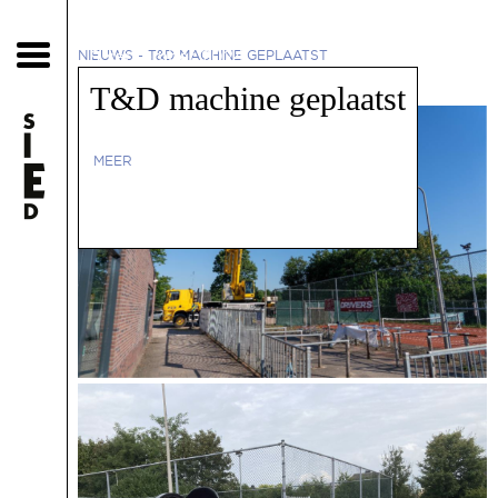
9 september 2024
NIEUWS
-
T&D MACHINE GEPLAATST
T&D machine geplaatst
MEER