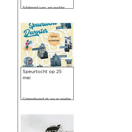
Schitterend weer, een prachtig
programma, 120 vrijwilligers actief
en zo'n 2500 bezoekers. Het feest
op 10 mei jl. van 100 jaar Haven
was een ongekend succes.
13 mei 2025
Speurtocht op 25
mei
Geïntroduceerd als opa en omadag
maar het is een fijne speurtocht
voor jong en oud.