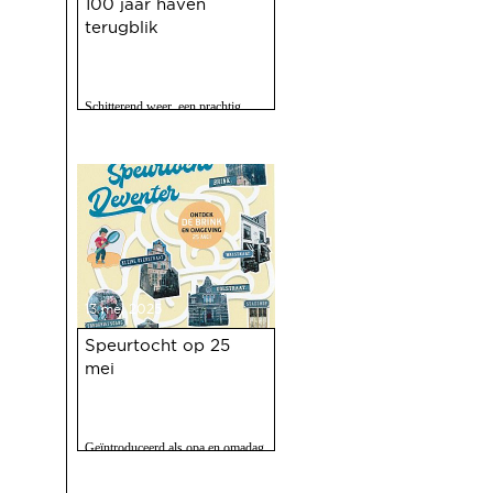
100 jaar haven
terugblik
Schitterend weer, een prachtig
programma, 120 vrijwilligers actief
en zo'n 2500 bezoekers. Het feest
op 10 mei jl. van 100 jaar Haven
was een ongekend succes.
13 mei 2025
Speurtocht op 25
mei
Geïntroduceerd als opa en omadag
maar het is een fijne speurtocht
voor jong en oud.