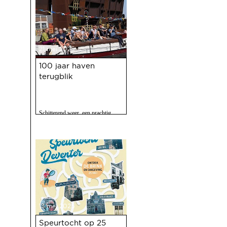
21 mei 2025
100 jaar haven
terugblik
Schitterend weer, een prachtig
programma, 120 vrijwilligers actief
en zo'n 2500 bezoekers. Het feest
op 10 mei jl. van 100 jaar Haven
was een ongekend succes.
13 mei 2025
Speurtocht op 25