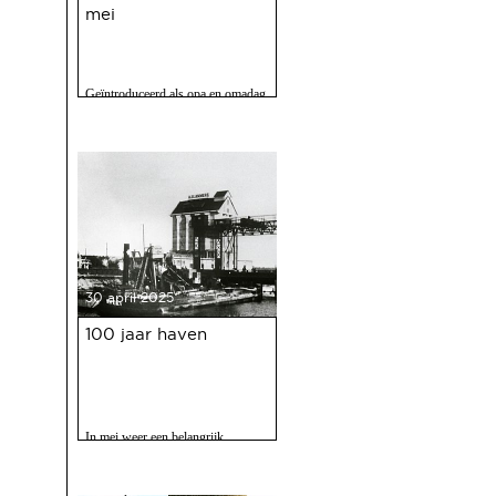
mei
Geïntroduceerd als opa en omadag
maar het is een fijne speurtocht
voor jong en oud.
30 april 2025
100 jaar haven
In mei weer een belangrijk
evenment voor Deventer als er
gevierd wordt dat de Deventer