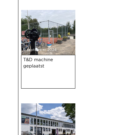
de oudejaarsbijeenkomst 2024 op
12 december a.s.
9 september 2024
T&D machine
geplaatst