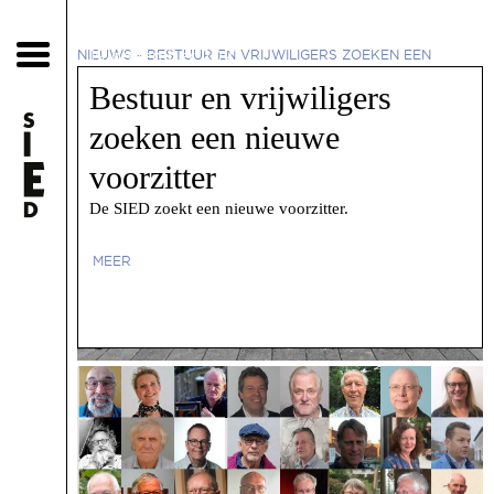
19 november 2021
NIEUWS
-
BESTUUR EN VRIJWILIGERS ZOEKEN EEN
NIEUWE VOORZITTER
Bestuur en vrijwiligers
zoeken een nieuwe
voorzitter
De SIED zoekt een nieuwe voorzitter.
MEER