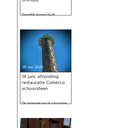
Feestelijk moment bij de
Gasfabriek
28 mei 2025
14 juni: afronding
restauratie Coberco
schoorsteen
De restauratie van de schoorsteen
van de voormalige Coberco-
fabriek is afgerond!