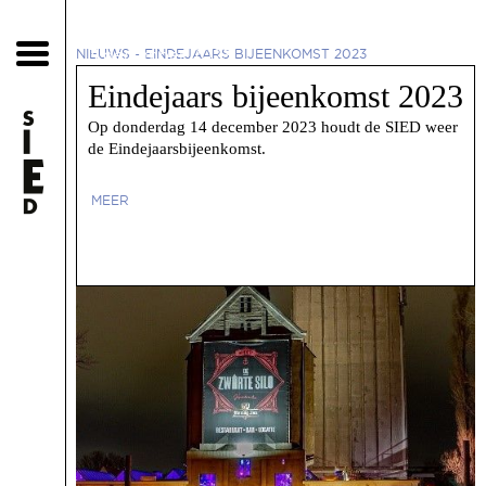
3 december 2023
NIEUWS
-
EINDEJAARS BIJEENKOMST 2023
Eindejaars bijeenkomst 2023
Op donderdag 14 december 2023 houdt de SIED weer
de Eindejaarsbijeenkomst.
MEER