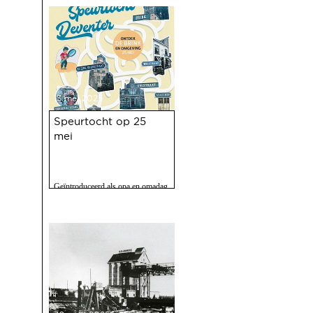
op 10 mei jl. van 100 jaar Haven
was een ongekend succes.
13 mei 2025
Speurtocht op 25
mei
Geïntroduceerd als opa en omadag
maar het is een fijne speurtocht
voor jong en oud.