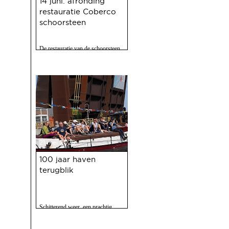
14 juni: afronding
restauratie Coberco
schoorsteen
De restauratie van de schoorsteen
van de voormalige Coberco-
fabriek is afgerond!
21 mei 2025
100 jaar haven
terugblik
Schitterend weer, een prachtig
programma, 120 vrijwilligers actief
en zo'n 2500 bezoekers. Het feest