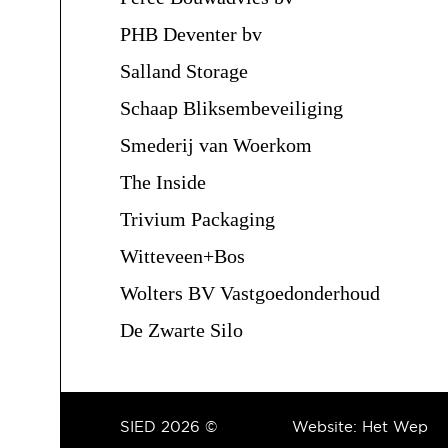
PHB Deventer bv
Salland Storage
Schaap Bliksembeveiliging
Smederij van Woerkom
The Inside
Trivium Packaging
Witteveen+Bos
Wolters BV Vastgoedonderhoud
De Zwarte Silo
SIED 2026 ©
Website:
Het Wep