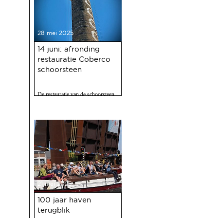
28 mei 2025
14 juni: afronding
restauratie Coberco
schoorsteen
De restauratie van de schoorsteen
van de voormalige Coberco-
fabriek is afgerond!
21 mei 2025
100 jaar haven
terugblik