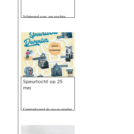
Schitterend weer, een prachtig
programma, 120 vrijwilligers actief
en zo'n 2500 bezoekers. Het feest
op 10 mei jl. van 100 jaar Haven
was een ongekend succes.
13 mei 2025
Speurtocht op 25
mei
Geïntroduceerd als opa en omadag
maar het is een fijne speurtocht
voor jong en oud.