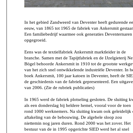
In het gebied Zandweerd van Deventer heeft gedurende e
eeuw, van 1865 tot 1965 de fabriek van Ankersmit gestaa
Een familiebedrijf waarmee ook generaties Deventernaren 
opgegroeid.
Eens was de textielfabriek Ankersmit marktleider in de
branche. Samen met de Tapijtfabriek en de IJzelgieterij Ne
Bögel behoorde Ankersmit in 1910 tot de grootste werkge
van het zich snel ontwikkelende industriële Deventer. In h
boek Ankersmit, 100 jaar katoen in Deventer, heeft de SI
de geschiedenis van de fabriek gepresenteerd. Een uitgave
van 2006. (Zie de rubriek publicaties)
In 1965 werd de fabriek plotseling gesloten. De sluiting 
als een donderslag bij heldere hemel, vooral voor de toen
rond 1000 werknemers. Na sluiting kwam ook geleidelijk 
aftakeling van de bebouwing. De algehele sloop zou
niettemin nog jaren duren. Rond 2000 was het zover. Het
bestuur van de in 1995 opgerichte SIED werd het al snel