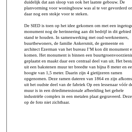
duidelijk dat aan sloop van ook het laatste gebouw. De
planvorming voor woningbouw was al te ver gevorderd 
daar nog een stokje voor te steken.
De SIED is toen op het idee gekomen om met een ingetog
monument nog de herinnering aan dit bedrijf in dit gebied
stand te houden. In samenwerking met oud-werknemers,
buurtbewoners, de familie Ankersmit, de gemeente en
architect Ezerman van het bureau I’M kon dit monument e
komen. Het monument is binnen een buurtgroenvoorzieni
geplaatst en maakt daar een centraal deel van uit. Het best
uit een bakstenen muur ter breedte van bijna 8 meter en e
hoogte van 1,5 meter. Daarin zijn 4 gietijzeren ramen
opgenomen. Deze ramen dateren van 1864 en zijn afkoms
uit het oudste deel van de fabriek Op een lessenaar vóór d
muur is in een driedimensionale afbeelding het gehele
industriële complex in een metalen plaat gegraveerd. Deze
op de foto niet zichtbaar.