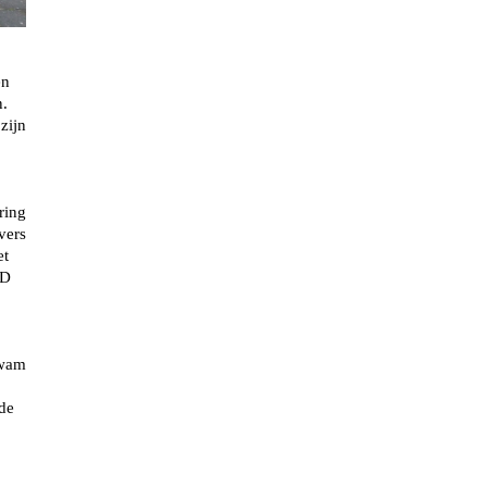
en
n.
zijn
ring
vers
et
ED
kwam
de