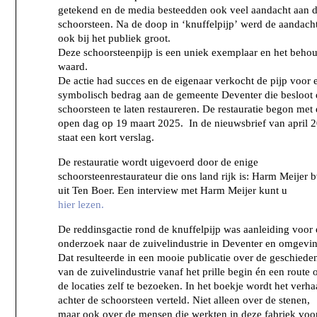
getekend en de media besteedden ook veel aandacht aan 
schoorsteen. Na de doop in ‘knuffelpijp’ werd de aandach
ook bij het publiek groot.
Deze schoorsteenpijp is een uniek exemplaar en het beho
waard.
De actie had succes en de eigenaar verkocht de pijp voor 
symbolisch bedrag aan de gemeente Deventer die besloot 
schoorsteen te laten restaureren. De restauratie begon met
open dag op 19 maart 2025. In de nieuwsbrief van april 
staat een kort verslag.
De restauratie wordt uigevoerd door de enige
schoorsteenrestaurateur die ons land rijk is: Harm Meijer 
uit Ten Boer. Een interview met Harm Meijer kunt u
hier lezen.
De reddinsgactie rond de knuffelpijp was aanleiding voor
onderzoek naar de zuivelindustrie in Deventer en omgevin
Dat resulteerde in een mooie publicatie over de geschiede
van de zuivelindustrie vanaf het prille begin én een route
de locaties zelf te bezoeken. In het boekje wordt het verha
achter de schoorsteen verteld. Niet alleen over de stenen,
maar ook over de mensen die werkten in deze fabriek voo