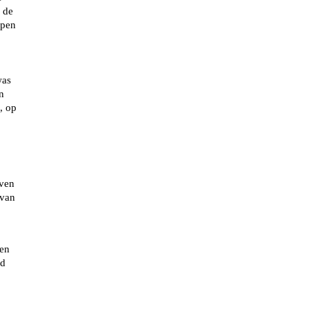
 de
rpen
was
n
, op
even
 van
gen
rd