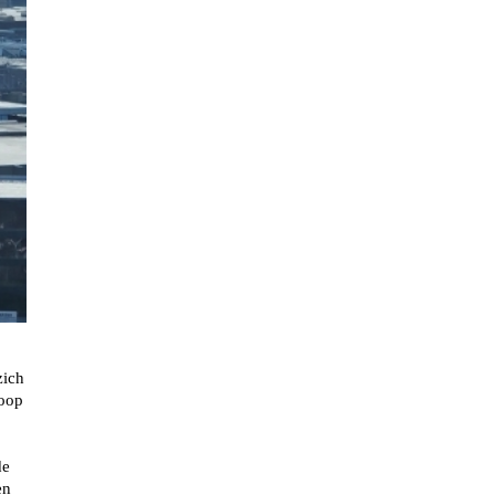
zich
loop
de
en