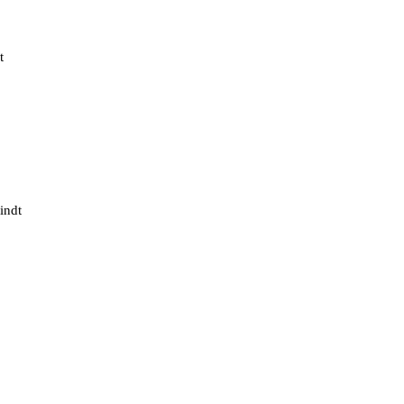
t
indt