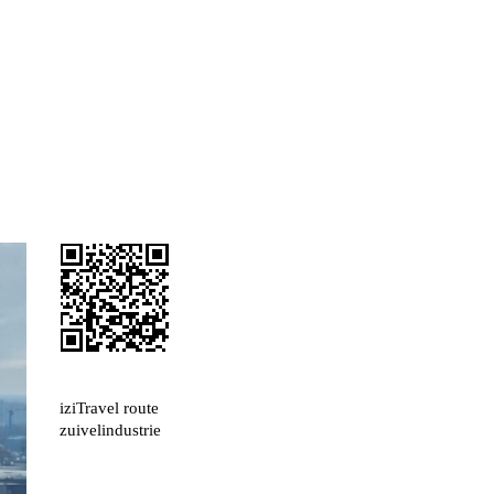
iziTravel route
zuivelindustrie