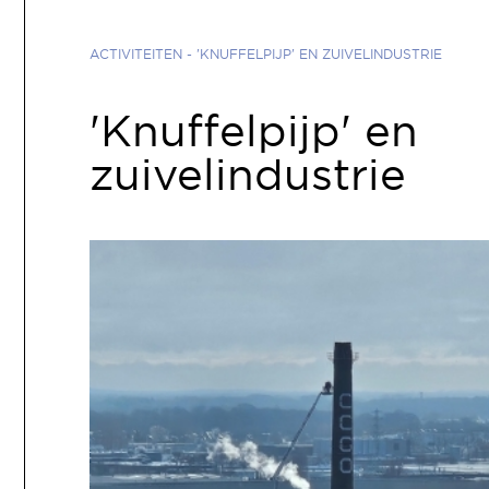
ACTIVITEITEN
- 'KNUFFELPIJP' EN ZUIVELINDUSTRIE
'Knuffelpijp' en
zuivelindustrie