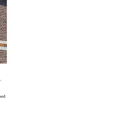
.
oed