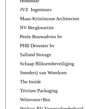
Houdbaar
JVZ Ingenieurs
Maas-Kristinsson Architecten
NV Bergkwartier
Perée Bouwadvies bv
PHB Deventer bv
Salland Storage
Schaap Bliksembeveiliging
Smederij van Woerkom
The Inside
Trivium Packaging
Witteveen+Bos
Wolters BV Vastgoedonderhoud